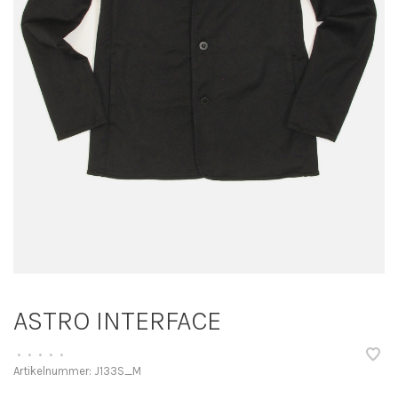
ASTRO INTERFACE
•
•
•
•
•
Artikelnummer:
J133S_M