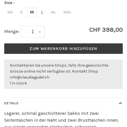
Size :
XS
S
M
L
XL
XXL
CHF 398,00
Menge:
-
+
ZUM WARENKORB HINZUFÜGEN
Kontaktieren Sie unsere Shops, falls Ihre gewünschte
Grösse online nicht verfügbar ist. Kontakt Shop:
info@claudiagudel.ch
1 in stock
DETAILS
Legerer, schmal geschnittener Sakko mit zwei
Seitentaschen in der Naht und zwei Brusttaschen innen,
aus einem angenehm elastischen, schwarzen