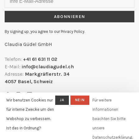
ABONNIEREN
By signing up, you agree to our Privacy Policy.
Claudia Güdel GmbH
Telefon:
+41 61 631 11 02
E-Mail:
info@claudiagudel.ch
Adresse:
Markgräflerstr. 34
4057 Basel, Schweiz
Wir benutzen Cookies nur
JA
NEIN
Für weitere
für interne Zwecke um den
Informationen
Webshop zu verbessern.
beachten Sie bitte
Ist das in Ordnung?
unsere
Datenschutzerklärung.
© Copyright 2026 Claudia Güdel
-