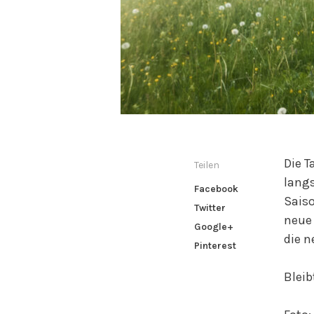
Die T
Teilen
langs
Facebook
Saiso
Twitter
neue
Google+
die n
Pinterest
Bleib