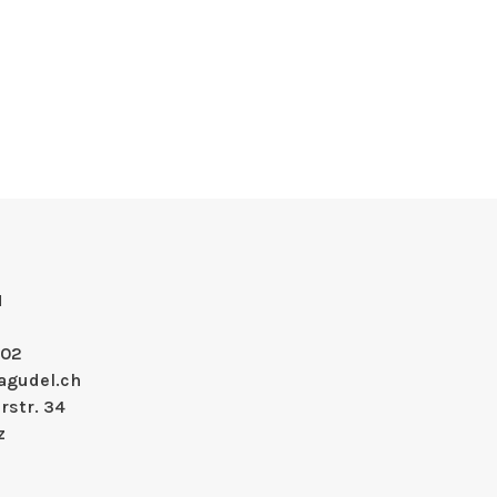
H
 02
agudel.ch
rstr. 34
z